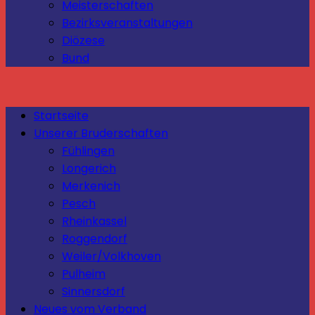
Meisterschaften
Bezirksveranstaltungen
Diözese
Bund
Startseite
Unserer Bruderschaften
Fühlingen
Longerich
Merkenich
Pesch
Rheinkassel
Roggendorf
Weiler/Volkhoven
Pulheim
Sinnersdorf
Neues vom Verband