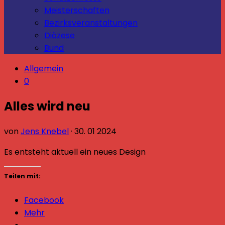
Meisterschaften
Bezirksveranstaltungen
Diözese
Bund
Allgemein
0
Alles wird neu
von
Jens Knebel
·
30. 01 2024
Es entsteht aktuell ein neues Design
Teilen mit:
Facebook
Mehr