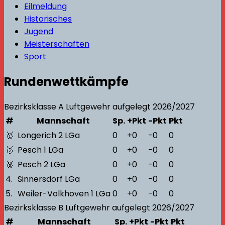
Eilmeldung
Historisches
Jugend
Meisterschaften
Sport
Rundenwettkämpfe
Bezirksklasse A
Luftgewehr aufgelegt
2026/2027
#
Mannschaft
Sp.
+Pkt
-Pkt
Pkt
🥇
Longerich 2 LGa
0
+0
-0
0
🥈
Pesch 1 LGa
0
+0
-0
0
🥉
Pesch 2 LGa
0
+0
-0
0
4.
Sinnersdorf LGa
0
+0
-0
0
5.
Weiler-Volkhoven 1 LGa
0
+0
-0
0
Bezirksklasse B
Luftgewehr aufgelegt
2026/2027
#
Mannschaft
Sp.
+Pkt
-Pkt
Pkt