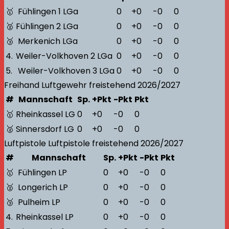
🥇
Fühlingen 1 LGa
0
+0
-0
0
🥈
Fühlingen 2 LGa
0
+0
-0
0
🥉
Merkenich LGa
0
+0
-0
0
4.
Weiler-Volkhoven 2 LGa
0
+0
-0
0
5.
Weiler-Volkhoven 3 LGa
0
+0
-0
0
Freihand
Luftgewehr freistehend
2026/2027
#
Mannschaft
Sp.
+Pkt
-Pkt
Pkt
🥇
Rheinkassel LG
0
+0
-0
0
🥈
Sinnersdorf LG
0
+0
-0
0
Luftpistole
Luftpistole freistehend
2026/2027
#
Mannschaft
Sp.
+Pkt
-Pkt
Pkt
🥇
Fühlingen LP
0
+0
-0
0
🥈
Longerich LP
0
+0
-0
0
🥉
Pulheim LP
0
+0
-0
0
4.
Rheinkassel LP
0
+0
-0
0