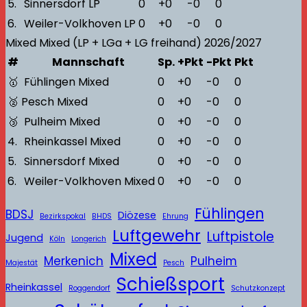
5.
Sinnersdorf LP
0
+0
-0
0
6.
Weiler-Volkhoven LP
0
+0
-0
0
Mixed
Mixed (LP + LGa + LG freihand)
2026/2027
#
Mannschaft
Sp.
+Pkt
-Pkt
Pkt
🥇
Fühlingen Mixed
0
+0
-0
0
🥈
Pesch Mixed
0
+0
-0
0
🥉
Pulheim Mixed
0
+0
-0
0
4.
Rheinkassel Mixed
0
+0
-0
0
5.
Sinnersdorf Mixed
0
+0
-0
0
6.
Weiler-Volkhoven Mixed
0
+0
-0
0
Fühlingen
BDSJ
Diözese
Bezirkspokal
BHDS
Ehrung
Luftgewehr
Luftpistole
Jugend
Köln
Longerich
Mixed
Merkenich
Pulheim
Majestät
Pesch
Schießsport
Rheinkassel
Roggendorf
Schutzkonzept