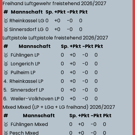
Freihand
Luftgewehr freistehend
2026/2027
#
Mannschaft
Sp.
+Pkt
-Pkt
Pkt
🥇
Rheinkassel LG
0
+0
-0
0
🥈
Sinnersdorf LG
0
+0
-0
0
Luftpistole
Luftpistole freistehend
2026/2027
#
Mannschaft
Sp.
+Pkt
-Pkt
Pkt
🥇
Fühlingen LP
0
+0
-0
0
🥈
Longerich LP
0
+0
-0
0
🥉
Pulheim LP
0
+0
-0
0
4.
Rheinkassel LP
0
+0
-0
0
5.
Sinnersdorf LP
0
+0
-0
0
6.
Weiler-Volkhoven LP
0
+0
-0
0
Mixed
Mixed (LP + LGa + LG freihand)
2026/2027
#
Mannschaft
Sp.
+Pkt
-Pkt
Pkt
🥇
Fühlingen Mixed
0
+0
-0
0
🥈
Pesch Mixed
0
+0
-0
0