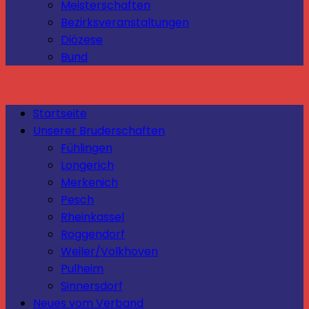
Meisterschaften
Bezirksveranstaltungen
Diözese
Bund
Startseite
Unserer Bruderschaften
Fühlingen
Longerich
Merkenich
Pesch
Rheinkassel
Roggendorf
Weiler/Volkhoven
Pulheim
Sinnersdorf
Neues vom Verband