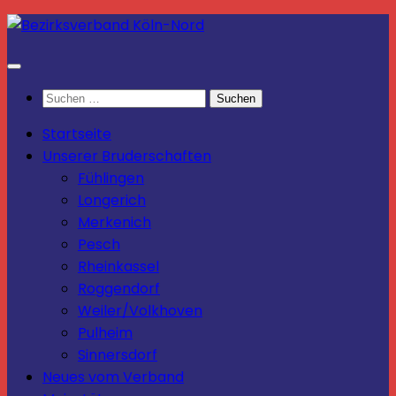
Zum
Inhalt
springen
Suchen
nach:
Startseite
Unserer Bruderschaften
Fühlingen
Longerich
Merkenich
Pesch
Rheinkassel
Roggendorf
Weiler/Volkhoven
Pulheim
Sinnersdorf
Neues vom Verband