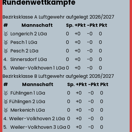
Rundenwettkämpfe
Bezirksklasse A
Luftgewehr aufgelegt
2026/2027
#
Mannschaft
Sp.
+Pkt
-Pkt
Pkt
🥇
Longerich 2 LGa
0
+0
-0
0
🥈
Pesch 1 LGa
0
+0
-0
0
🥉
Pesch 2 LGa
0
+0
-0
0
4.
Sinnersdorf LGa
0
+0
-0
0
5.
Weiler-Volkhoven 1 LGa
0
+0
-0
0
Bezirksklasse B
Luftgewehr aufgelegt
2026/2027
#
Mannschaft
Sp.
+Pkt
-Pkt
Pkt
🥇
Fühlingen 1 LGa
0
+0
-0
0
🥈
Fühlingen 2 LGa
0
+0
-0
0
🥉
Merkenich LGa
0
+0
-0
0
4.
Weiler-Volkhoven 2 LGa
0
+0
-0
0
5.
Weiler-Volkhoven 3 LGa
0
+0
-0
0