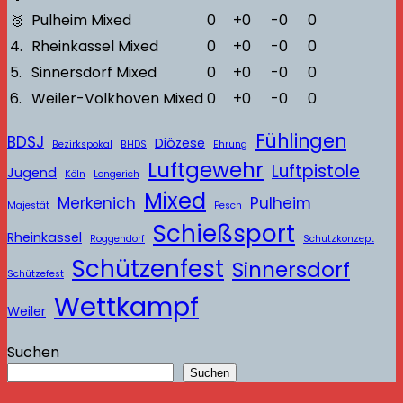
🥉
Pulheim Mixed
0
+0
-0
0
4.
Rheinkassel Mixed
0
+0
-0
0
5.
Sinnersdorf Mixed
0
+0
-0
0
6.
Weiler-Volkhoven Mixed
0
+0
-0
0
Fühlingen
BDSJ
Diözese
Bezirkspokal
BHDS
Ehrung
Luftgewehr
Luftpistole
Jugend
Köln
Longerich
Mixed
Merkenich
Pulheim
Majestät
Pesch
Schießsport
Rheinkassel
Roggendorf
Schutzkonzept
Schützenfest
Sinnersdorf
Schützefest
Wettkampf
Weiler
Suchen
Suchen