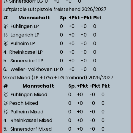
🥈
Sinnersdorf LG
0
+0
-0
0
Luftpistole
Luftpistole freistehend
2026/2027
#
Mannschaft
Sp.
+Pkt
-Pkt
Pkt
🥇
Fühlingen LP
0
+0
-0
0
🥈
Longerich LP
0
+0
-0
0
🥉
Pulheim LP
0
+0
-0
0
4.
Rheinkassel LP
0
+0
-0
0
5.
Sinnersdorf LP
0
+0
-0
0
6.
Weiler-Volkhoven LP
0
+0
-0
0
Mixed
Mixed (LP + LGa + LG freihand)
2026/2027
#
Mannschaft
Sp.
+Pkt
-Pkt
Pkt
🥇
Fühlingen Mixed
0
+0
-0
0
🥈
Pesch Mixed
0
+0
-0
0
🥉
Pulheim Mixed
0
+0
-0
0
4.
Rheinkassel Mixed
0
+0
-0
0
5.
Sinnersdorf Mixed
0
+0
-0
0