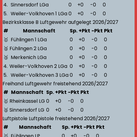
4.
Sinnersdorf LGa
0
+0
-0
0
5.
Weiler-Volkhoven 1 LGa
0
+0
-0
0
Bezirksklasse B
Luftgewehr aufgelegt
2026/2027
#
Mannschaft
Sp.
+Pkt
-Pkt
Pkt
🥇
Fühlingen 1 LGa
0
+0
-0
0
🥈
Fühlingen 2 LGa
0
+0
-0
0
🥉
Merkenich LGa
0
+0
-0
0
4.
Weiler-Volkhoven 2 LGa
0
+0
-0
0
5.
Weiler-Volkhoven 3 LGa
0
+0
-0
0
Freihand
Luftgewehr freistehend
2026/2027
#
Mannschaft
Sp.
+Pkt
-Pkt
Pkt
🥇
Rheinkassel LG
0
+0
-0
0
🥈
Sinnersdorf LG
0
+0
-0
0
Luftpistole
Luftpistole freistehend
2026/2027
#
Mannschaft
Sp.
+Pkt
-Pkt
Pkt
🥇
Fühlingen LP
0
+0
-0
0