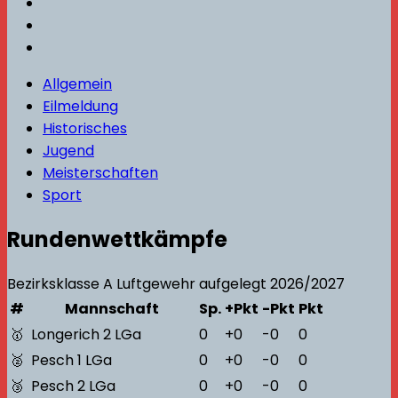
Allgemein
Eilmeldung
Historisches
Jugend
Meisterschaften
Sport
Rundenwettkämpfe
Bezirksklasse A
Luftgewehr aufgelegt
2026/2027
#
Mannschaft
Sp.
+Pkt
-Pkt
Pkt
🥇
Longerich 2 LGa
0
+0
-0
0
🥈
Pesch 1 LGa
0
+0
-0
0
🥉
Pesch 2 LGa
0
+0
-0
0