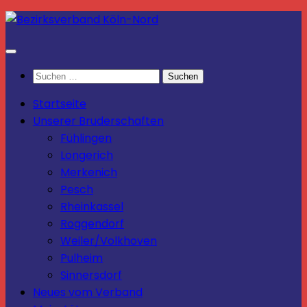
Zum
Inhalt
springen
Suchen
nach:
Startseite
Unserer Bruderschaften
Fühlingen
Longerich
Merkenich
Pesch
Rheinkassel
Roggendorf
Weiler/Volkhoven
Pulheim
Sinnersdorf
Neues vom Verband