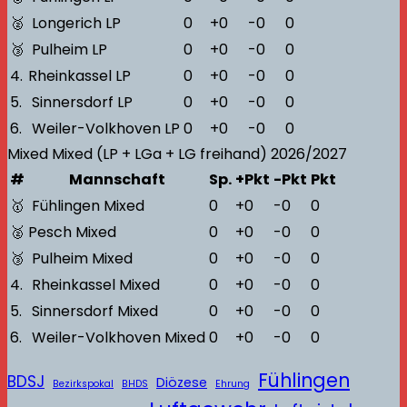
🥈
Longerich LP
0
+0
-0
0
🥉
Pulheim LP
0
+0
-0
0
4.
Rheinkassel LP
0
+0
-0
0
5.
Sinnersdorf LP
0
+0
-0
0
6.
Weiler-Volkhoven LP
0
+0
-0
0
Mixed
Mixed (LP + LGa + LG freihand)
2026/2027
#
Mannschaft
Sp.
+Pkt
-Pkt
Pkt
🥇
Fühlingen Mixed
0
+0
-0
0
🥈
Pesch Mixed
0
+0
-0
0
🥉
Pulheim Mixed
0
+0
-0
0
4.
Rheinkassel Mixed
0
+0
-0
0
5.
Sinnersdorf Mixed
0
+0
-0
0
6.
Weiler-Volkhoven Mixed
0
+0
-0
0
Fühlingen
BDSJ
Diözese
Bezirkspokal
BHDS
Ehrung