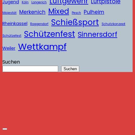
Luftgewehr
Luftpistole
Jugend
Köln
Longerich
Mixed
Merkenich
Pulheim
Majestät
Pesch
Schießsport
Rheinkassel
Roggendorf
Schutzkonzept
Schützenfest
Sinnersdorf
Schützefest
Wettkampf
Weiler
Suchen
Suchen