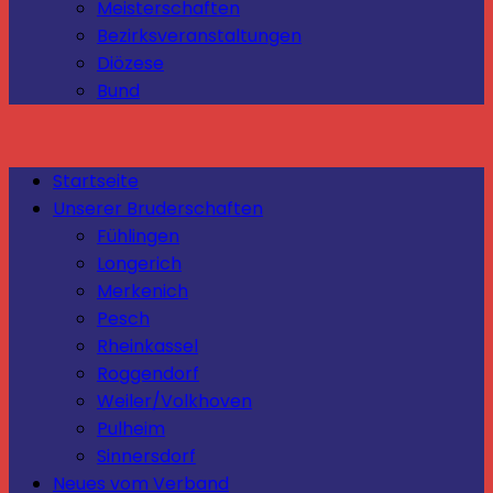
Meisterschaften
Bezirksveranstaltungen
Diözese
Bund
Startseite
Unserer Bruderschaften
Fühlingen
Longerich
Merkenich
Pesch
Rheinkassel
Roggendorf
Weiler/Volkhoven
Pulheim
Sinnersdorf
Neues vom Verband