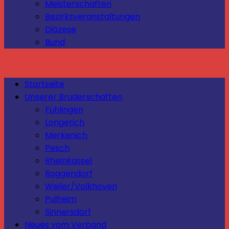
Meisterschaften
Bezirksveranstaltungen
Diözese
Bund
Startseite
Unserer Bruderschaften
Fühlingen
Longerich
Merkenich
Pesch
Rheinkassel
Roggendorf
Weiler/Volkhoven
Pulheim
Sinnersdorf
Neues vom Verband