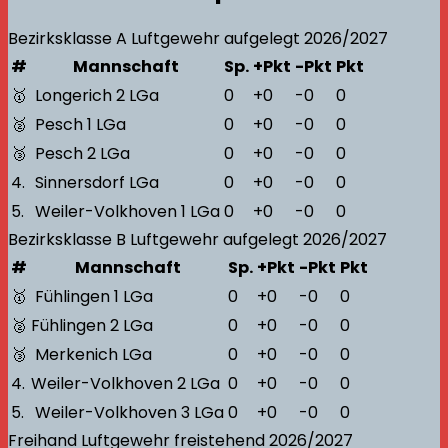
Bezirksklasse A
Luftgewehr aufgelegt
2026/2027
#
Mannschaft
Sp.
+Pkt
-Pkt
Pkt
🥇
Longerich 2 LGa
0
+0
-0
0
🥈
Pesch 1 LGa
0
+0
-0
0
🥉
Pesch 2 LGa
0
+0
-0
0
4.
Sinnersdorf LGa
0
+0
-0
0
5.
Weiler-Volkhoven 1 LGa
0
+0
-0
0
Bezirksklasse B
Luftgewehr aufgelegt
2026/2027
#
Mannschaft
Sp.
+Pkt
-Pkt
Pkt
🥇
Fühlingen 1 LGa
0
+0
-0
0
🥈
Fühlingen 2 LGa
0
+0
-0
0
🥉
Merkenich LGa
0
+0
-0
0
4.
Weiler-Volkhoven 2 LGa
0
+0
-0
0
5.
Weiler-Volkhoven 3 LGa
0
+0
-0
0
Freihand
Luftgewehr freistehend
2026/2027