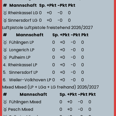
#
Mannschaft
Sp.
+Pkt
-Pkt
Pkt
🥇
Rheinkassel LG
0
+0
-0
0
🥈
Sinnersdorf LG
0
+0
-0
0
Luftpistole
Luftpistole freistehend
2026/2027
#
Mannschaft
Sp.
+Pkt
-Pkt
Pkt
🥇
Fühlingen LP
0
+0
-0
0
🥈
Longerich LP
0
+0
-0
0
🥉
Pulheim LP
0
+0
-0
0
4.
Rheinkassel LP
0
+0
-0
0
5.
Sinnersdorf LP
0
+0
-0
0
6.
Weiler-Volkhoven LP
0
+0
-0
0
Mixed
Mixed (LP + LGa + LG freihand)
2026/2027
#
Mannschaft
Sp.
+Pkt
-Pkt
Pkt
🥇
Fühlingen Mixed
0
+0
-0
0
🥈
Pesch Mixed
0
+0
-0
0