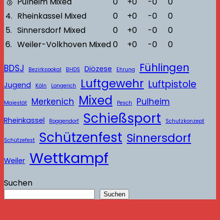
🥉
Pulheim Mixed
0
+0
-0
0
4.
Rheinkassel Mixed
0
+0
-0
0
5.
Sinnersdorf Mixed
0
+0
-0
0
6.
Weiler-Volkhoven Mixed
0
+0
-0
0
Fühlingen
BDSJ
Diözese
Bezirkspokal
BHDS
Ehrung
Luftgewehr
Luftpistole
Jugend
Köln
Longerich
Mixed
Merkenich
Pulheim
Majestät
Pesch
Schießsport
Rheinkassel
Roggendorf
Schutzkonzept
Schützenfest
Sinnersdorf
Schützefest
Wettkampf
Weiler
Suchen
Suchen