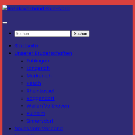
Zum
Inhalt
springen
Suchen
nach:
Startseite
Unserer Bruderschaften
Fühlingen
Longerich
Merkenich
Pesch
Rheinkassel
Roggendorf
Weiler/Volkhoven
Pulheim
Sinnersdorf
Neues vom Verband