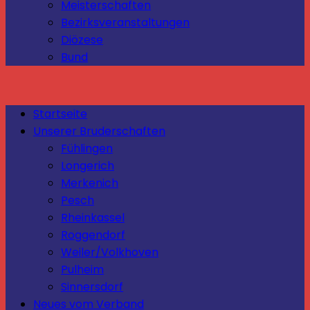
Meisterschaften
Bezirksveranstaltungen
Diözese
Bund
Startseite
Unserer Bruderschaften
Fühlingen
Longerich
Merkenich
Pesch
Rheinkassel
Roggendorf
Weiler/Volkhoven
Pulheim
Sinnersdorf
Neues vom Verband