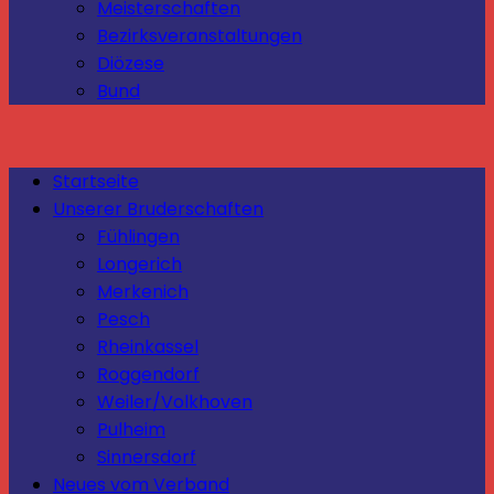
Meisterschaften
Bezirksveranstaltungen
Diözese
Bund
Startseite
Unserer Bruderschaften
Fühlingen
Longerich
Merkenich
Pesch
Rheinkassel
Roggendorf
Weiler/Volkhoven
Pulheim
Sinnersdorf
Neues vom Verband