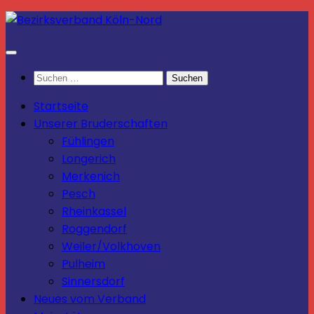
Zum
Inhalt
springen
Suchen
nach:
Startseite
Unserer Bruderschaften
Fühlingen
Longerich
Merkenich
Pesch
Rheinkassel
Roggendorf
Weiler/Volkhoven
Pulheim
Sinnersdorf
Neues vom Verband